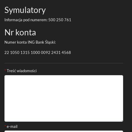
Symu­la­tory
Infor­ma­cja pod numerem:
500
250
761
Nr konta
Numer konta
ING
Bank Śląski:
22
1050
1315
1000
0092
2431
4568
Formularz kontaktowy
*
Treść wiadomości
*
e-mail