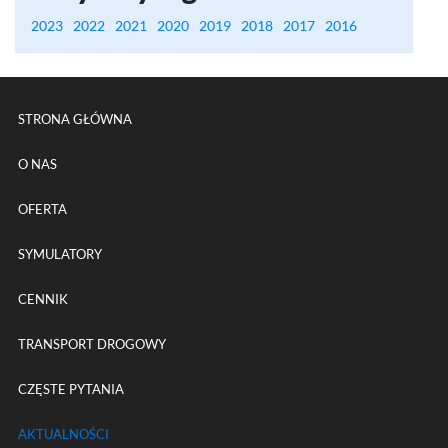
2023
2022
2021
2020
2019
2018
2017
2016
Menu główne powtórzone na k
STRONA GŁÓWNA
O NAS
OFERTA
SYMULATORY
CENNIK
TRANSPORT DROGOWY
CZĘSTE PYTANIA
AKTUALNOŚCI