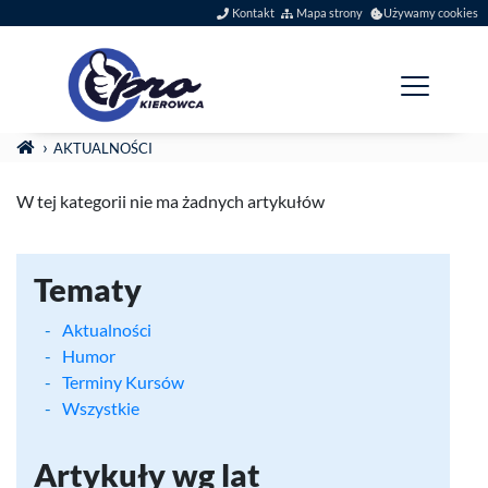
Szybkie menu
Kontakt
Mapa strony
Używamy cookies
Menu główne
Jesteś tutaj:
STRONA GŁÓWNA
AKTUALNOŚCI
Newsy
(zajawki artykułó
W tej kategorii nie ma żadnych artykułów
Tematy
Aktualności
Humor
Terminy Kursów
Wszystkie
Artykuły wg lat