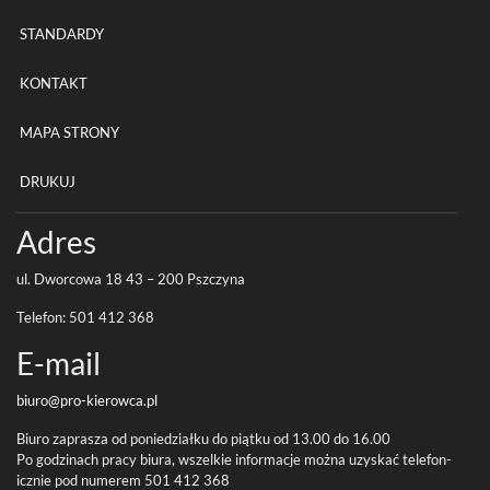
STANDARDY
KONTAKT
MAPA STRONY
DRUKUJ
Adres
ul. Dwor­cowa
18
43
–
200
Pszczyna
Tele­fon:
501
412
368
E-​mail
biuro@pro-
kierowca.pl
Biuro zaprasza od poniedzi­ałku do piątku od
13
.
00
do
16
.
00
Po godz­i­nach pracy biura, wszelkie infor­ma­cje można uzyskać tele­fon­
icznie pod numerem
501
412
368