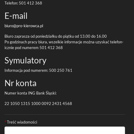
Tele­fon:
501
412
368
E-​mail
biuro@pro-
kierowca.pl
Biuro zaprasza od poniedzi­ałku do piątku od
13
.
00
do
16
.
00
Po godz­i­nach pracy biura, wszelkie infor­ma­cje można uzyskać tele­fon­
icznie pod numerem
501
412
368
Symu­la­tory
Infor­ma­cja pod numerem:
500
250
761
Nr konta
Numer konta
ING
Bank Śląski:
22
1050
1315
1000
0092
2431
4568
Formularz kontaktowy
*
Treść wiadomości