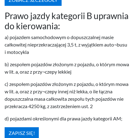
Prawo jazdy kat­e­gorii B upraw­nia
do kierowania:
a) pojaz­dem samo­chodowym o dopuszczal­nej masie
całkowitej nieprzekracza­jącej
3
,
5
t, z wyjątkiem auto¬busu
i motocykla
b) zespołem pojazdów złożonym z pojazdu, o którym mowa
w lit. a, oraz z przy¬czepy lekkiej
c) zespołem pojazdów złożonym z pojazdu, o którym mowa
w lit. a, oraz z przy¬czepy innej niż lekka, o ile łączna
dopuszczalna masa całkowita zespołu tych pojazdów nie
przekracza
4250
kg, z zas­trzeże­niem ust.
2
d) pojaz­dami określonymi dla prawa jazdy kat­e­gorii
AM
;
ZAPISZ SIĘ!