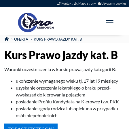
Szybkie menu
Kontakt
Mapa strony
Używamy cookies
Menu główne
Jesteś tutaj:
STRONA GŁÓWNA
OFERTA
KURS PRAWO JAZDY KAT. B
Kurs Prawo jazdy kat. B
Warunki uczest­niczenia w kur­sie prawa jazdy kat­e­gorii B:
ukończe­nie wyma­ganego wieku tj.
17
lat i
9
miesięcy
uzyskanie orzeczenia lekarskiego o braku prze­ci­
wwskazań do kierowa­nia pojazdem
posi­adanie Pro­filu Kandy­data na Kierowcę tzw.
PKK
posi­adanie zgody rodz­ica lub opiekuna w przy­padku
osób niepełnoletnich
ZOBACZ SZCZEGÓŁY