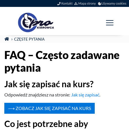
Szybkie menu
Kontakt
Mapa strony
Używamy cookies
Menu główne
Jesteś tutaj:
STRONA GŁÓWNA
CZĘSTE PYTANIA
FAQ – Często zadawane
pytania
Jak się zapisać na kurs?
Odpowiedź zna­jdziesz na stronie:
Jak się zapisać
.
⟶ ZOBACZ JAK SIĘ ZAPISAĆ NA KURS
Co jest potrzebne aby