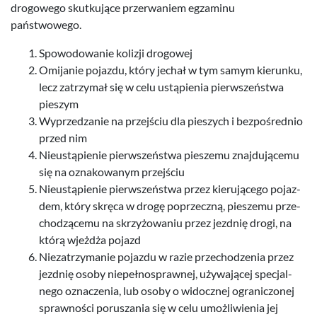
dro­gowego skutku­jące prz­er­waniem egza­minu
państwowego.
Spowodowanie kolizji drogowej
Omi­janie pojazdu, który jechał w tym samym kierunku,
lecz zatrzy­mał się w celu ustąpi­enia pier­wszeństwa
pieszym
Wyprzedzanie na prze­jś­ciu dla pieszych i bezpośred­nio
przed nim
Nieustąpi­e­nie pier­wszeństwa pieszemu zna­j­du­jącemu
się na oznakowanym przejściu
Nieustąpi­e­nie pier­wszeństwa przez kieru­jącego pojaz­
dem, który skręca w drogę poprzeczną, pieszemu prze­
chodzącemu na skrzyżowa­niu przez jezd­nię drogi, na
którą wjeżdża pojazd
Nieza­trzy­manie pojazdu w razie prze­chodzenia przez
jezd­nię osoby niepełnosprawnej, uży­wa­jącej spec­jal­
nego oznaczenia, lub osoby o widocznej ogranic­zonej
sprawności porusza­nia się w celu umożli­wienia jej