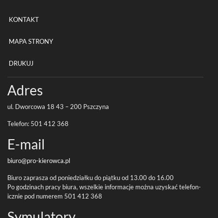
KONTAKT
MAPA STRONY
DRUKUJ
Adres
ul. Dwor­cowa
18
43
–
200
Pszczyna
Tele­fon:
501
412
368
E-​mail
biuro@pro-
kierowca.pl
Biuro zaprasza od poniedzi­ałku do piątku od
13
.
00
do
16
.
00
Po godz­i­nach pracy biura, wszelkie infor­ma­cje można uzyskać tele­fon­
icznie pod numerem
501
412
368
Symu­la­tory