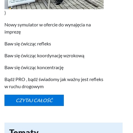
)
Nowy symu­la­tor w ofer­cie do wyna­ję­cia na
imprezę
Baw się ćwicząc refleks
Baw się ćwicząc koor­dy­nację wzrokową
Baw się ćwicząc koncentrację
Bądź
PRO
, bądź świadomy jak ważny jest refleks
w ruchu drogowym
REFLEKSOMIERZ – SYMULATOR CZASU REAKCJI
-
CZYTAJ CAŁOŚĆ
Tematy