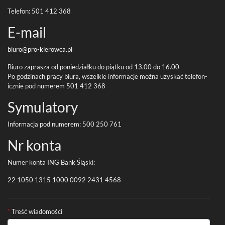
Tele­fon:
501
412
368
E-​mail
biuro@pro-
kierowca.pl
Biuro zaprasza od poniedzi­ałku do piątku od
13
.
00
do
16
.
00
Po godz­i­nach pracy biura, wszelkie infor­ma­cje można uzyskać tele­fon­
icznie pod numerem
501
412
368
Symu­la­tory
Infor­ma­cja pod numerem:
500
250
761
Nr konta
Numer konta
ING
Bank Śląski:
22
1050
1315
1000
0092
2431
4568
Formularz kontaktowy
*
Treść wiadomości