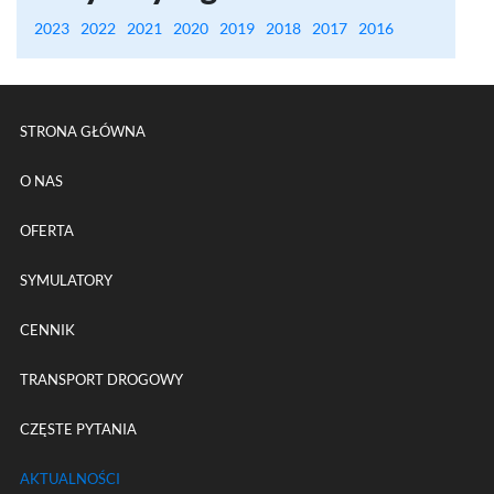
2023
2022
2021
2020
2019
2018
2017
2016
Menu główne powtórzone na k
STRONA GŁÓWNA
O NAS
OFERTA
SYMULATORY
CENNIK
TRANSPORT DROGOWY
CZĘSTE PYTANIA
AKTUALNOŚCI