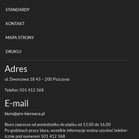
STANDARDY
KONTAKT
MAPA STRONY
DRUKUJ
Adres
ul. Dwor­cowa
18
43
–
200
Pszczyna
Tele­fon:
501
412
368
E-​mail
biuro@pro-
kierowca.pl
Biuro zaprasza od poniedzi­ałku do piątku od
13
.
00
do
16
.
00
Po godz­i­nach pracy biura, wszelkie infor­ma­cje można uzyskać tele­fon­
icznie pod numerem
501
412
368