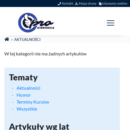
Szybkie menu
Kontakt
Mapa strony
Używamy cookies
Menu główne
Jesteś tutaj:
STRONA GŁÓWNA
AKTUALNOŚCI
Newsy
(zajawki artykułó
W tej kategorii nie ma żadnych artykułów
Tematy
Aktualności
Humor
Terminy Kursów
Wszystkie
Artykuły wg lat