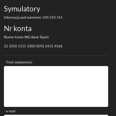
Symu­la­tory
Infor­ma­cja pod numerem:
500
250
761
Nr konta
Numer konta
ING
Bank Śląski:
22
1050
1315
1000
0092
2431
4568
Formularz kontaktowy
*
Treść wiadomości
*
e-mail