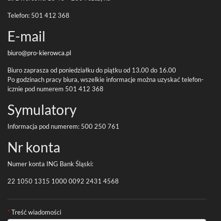
Tele­fon:
501
412
368
E-​mail
biuro@pro-
kierowca.pl
Biuro zaprasza od poniedzi­ałku do piątku od
13
.
00
do
16
.
00
Po godz­i­nach pracy biura, wszelkie infor­ma­cje można uzyskać tele­fon­
icznie pod numerem
501
412
368
Symu­la­tory
Infor­ma­cja pod numerem:
500
250
761
Nr konta
Numer konta
ING
Bank Śląski:
22
1050
1315
1000
0092
2431
4568
Formularz kontaktowy
*
Treść wiadomości