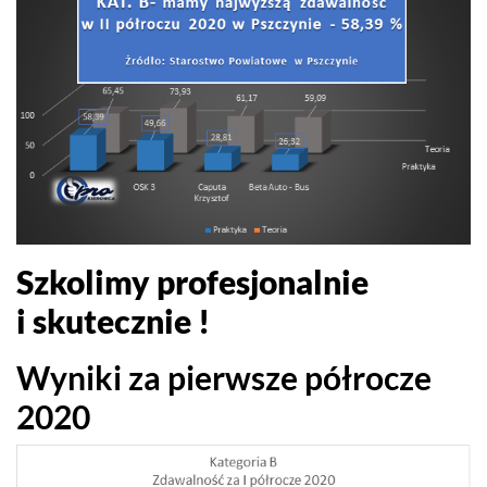
Szkolimy pro­fesjon­al­nie
i skutecznie !
Wyniki za pier­wsze półrocze
2020