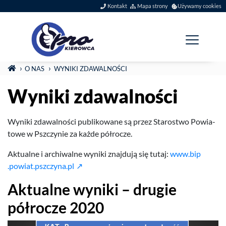
Szybkie menu
Kontakt
Mapa strony
Używamy cookies
Menu główne
Jesteś tutaj:
STRONA GŁÓWNA
O NAS
WYNIKI ZDAWALNOŚCI
Wyniki zdawalności
Wyniki zdawal­ności pub­likowane są przez Starostwo Powia­
towe w Pszczynie za każde półrocze.
Aktu­alne i archi­walne wyniki zna­j­dują się tutaj:
www​.bip​
.powiat​.pszczyna​.pl
Aktu­alne wyniki – drugie
półrocze
2020