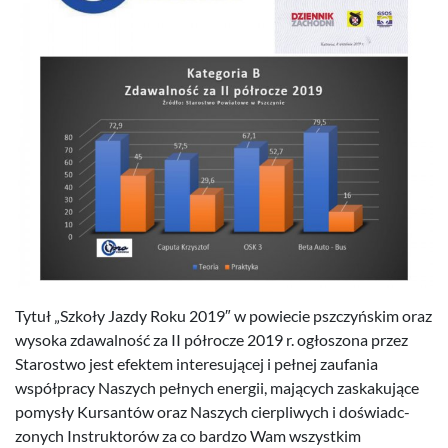
Tytuł „Szkoły Jazdy Roku
2019
″ w powiecie pszczyńskim oraz
wysoka zdawal­ność za
II
półrocze
2019
r. ogłos­zona przez
Starostwo jest efek­tem intere­su­jącej i pełnej zau­fa­nia
współpracy Naszych pełnych energii, mają­cych zaskaku­jące
pomysły Kur­san­tów oraz Naszych cier­pli­wych i doświad­c­
zonych Instruk­torów za co bardzo Wam wszys­tkim