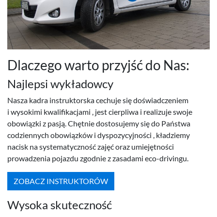
Dlaczego warto przyjść do Nas:
Najlepsi wykład­owcy
Nasza kadra instruk­torska cechuje się doświad­cze­niem
i wysokimi kwal­i­fikac­jami , jest cier­pliwa i real­izuje swoje
obow­iązki z pasją. Chęt­nie dos­to­su­jemy się do Państwa
codzi­en­nych obow­iązków i dys­pozy­cyjności , kładziemy
nacisk na sys­tem­aty­czność zajęć oraz umiejęt­ności
prowadzenia pojazdu zgod­nie z zasadami eco-​drivingu.
ZOBACZ INSTRUK­TORÓW
Wysoka skuteczność