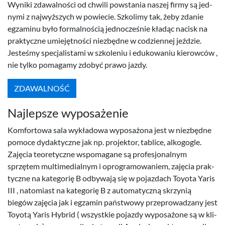
Wyniki zdawal­ności od chwili pow­sta­nia naszej firmy są jed­
nymi z najwyższych w powiecie. Szkolimy tak, żeby zdanie
egza­minu było for­mal­noś­cią jed­nocześnie kładąc nacisk na
prak­ty­czne umiejęt­ności niezbędne w codzi­en­nej jeździe.
Jesteśmy spec­jal­is­tami w szkole­niu i edukowa­niu kierow­ców ,
nie tylko pomagamy zdobyć prawo jazdy.
ZDAWAL­NOŚĆ
Najlep­sze wyposażenie
Kom­for­towa sala wykład­owa wyposażona jest w niezbędne
pomoce dydak­ty­czne jak np. pro­jek­tor, tablice, alko­gogle.
Zaję­cia teo­re­ty­czne wspo­ma­gane są pro­fesjon­al­nym
sprzętem mul­ti­me­di­al­nym i opro­gramowaniem, zaję­cia prak­
ty­czne na kat­e­gorię B odby­wają się w pojaz­dach Toy­ota Yaris
III
, nato­mi­ast na kat­e­gorię B z automaty­czną skrzynią
biegów zaję­cia jak i egza­min państ­wowy przeprowadzany jest
Toy­otą Yaris Hybrid ( wszys­tkie pojazdy wyposażone są w kli­