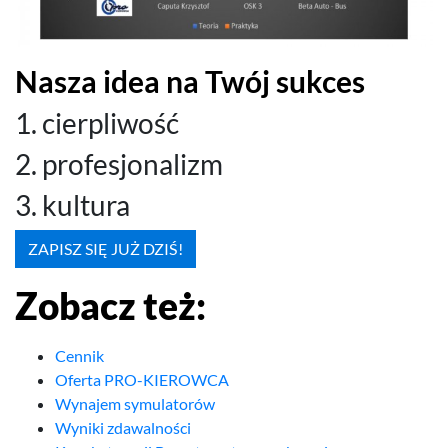
Nasza idea na Twój sukces
1
. cier­pli­wość
2
. pro­fesjon­al­izm
3
. kul­tura
ZAPISZ SIĘ JUŻ DZIŚ!
Zobacz też:
Cennik
Oferta PRO-​KIEROWCA
Wynajem symulatorów
Wyniki zdawalności