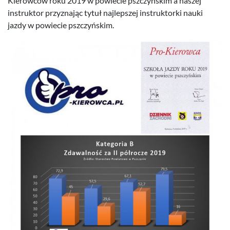
Kierow­ców roku
2019
w powiecie pszczyńskim a naszej
instruk­tor przyz­na­jąc tytuł najlep­szej instruk­torki nauki
jazdy w powiecie pszczyńskim.