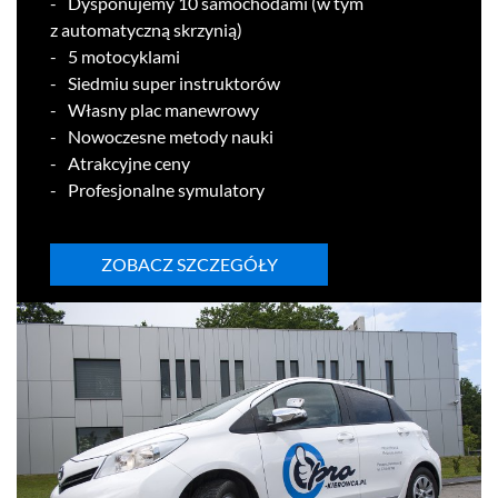
Dys­ponu­jemy
10
samo­chodami (w tym
z automaty­czną skrzynią)
5
moto­cyk­lami
Sied­miu super instruktorów
Własny plac manewrowy
Nowoczesne metody nauki
Atrak­cyjne ceny
Pro­fesjon­alne symulatory
ZOBACZ SZCZEGÓŁY