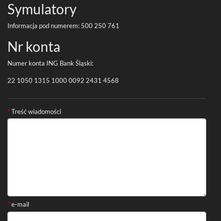
Symu­la­tory
Infor­ma­cja pod numerem:
500
250
761
Nr konta
Numer konta
ING
Bank Śląski:
22
1050
1315
1000
0092
2431
4568
Formularz kontaktowy
*
Treść wiadomości
*
e-mail