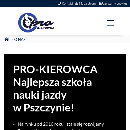
Szybkie menu
Kontakt
Mapa strony
Używamy cookies
Menu główne
Jesteś tutaj:
STRONA GŁÓWNA
O NAS
O Nas
PRO-​KIEROWCA
Najlep­sza szkoła
nauki jazdy
w Pszczynie!
Na rynku od
2016
roku i stale się rozwijamy