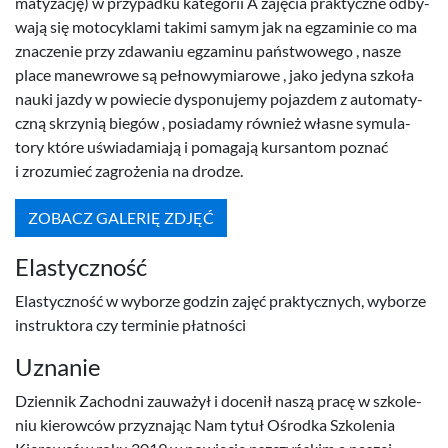
matyza­cję) w przy­padku kat­e­gorii A zaję­cia prak­ty­czne odby­
wają się moto­cyk­lami takimi samym jak na egza­minie co ma
znacze­nie przy zdawa­niu egza­minu państ­wowego , nasze
place manewrowe są pełnowymi­arowe , jako jedyna szkoła
nauki jazdy w powiecie dys­ponu­jemy pojaz­dem z automaty­
czną skrzynią biegów , posi­adamy również własne symu­la­
tory które uświadami­ają i poma­gają kur­san­tom poz­nać
i zrozu­mieć zagroże­nia na drodze.
ZOBACZ GALERIĘ ZDJĘĆ
Elasty­czność
Elasty­czność w wyborze godzin zajęć prak­ty­cznych, wyborze
instruk­tora czy ter­minie płatności
Uznanie
Dzi­en­nik Zachodni zauważył i docenił naszą pracę w szkole­
niu kierow­ców przyz­na­jąc Nam tytuł Ośrodka Szkole­nia