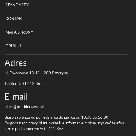
STANDARDY
KONTAKT
MAPA STRONY
DRUKUJ
Adres
ul. Dwor­cowa
18
43
–
200
Pszczyna
Tele­fon:
501
412
368
E-​mail
biuro@pro-
kierowca.pl
Biuro zaprasza od poniedzi­ałku do piątku od
13
.
00
do
16
.
00
Po godz­i­nach pracy biura, wszelkie infor­ma­cje można uzyskać tele­fon­
icznie pod numerem
501
412
368