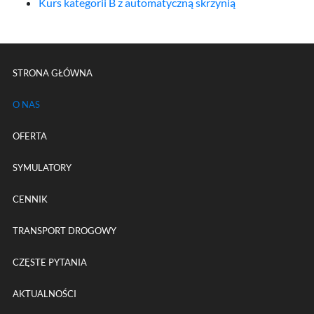
Kurs kategorii B z automatyczną skrzynią
Menu główne powtórzone na k
STRONA GŁÓWNA
O NAS
OFERTA
SYMULATORY
CENNIK
TRANSPORT DROGOWY
CZĘSTE PYTANIA
AKTUALNOŚCI