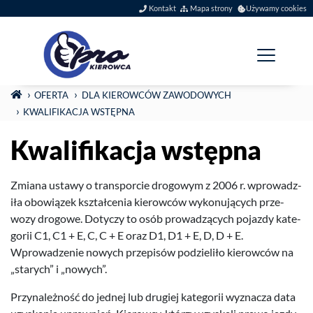
Szybkie menu
Kontakt
Mapa strony
Używamy cookies
Menu główne
Jesteś tutaj:
STRONA GŁÓWNA
OFERTA
DLA KIEROWCÓW ZAWODOWYCH
KWAL­I­FIKACJA WSTĘPNA
Kwal­i­fikacja wstępna
Zmi­ana ustawy o trans­porcie dro­gowym z
2006
r. wprowadz­
iła obow­iązek ksz­tałce­nia kierow­ców wykonu­ją­cych prze­
wozy dro­gowe. Doty­czy to osób prowadzą­cych pojazdy kat­e­
gorii
C
1
,
C
1
+ E, C, C + E oraz
D
1
,
D
1
+ E, D, D + E.
Wprowadze­nie nowych przepisów podzieliło kierow­ców na
„starych” i „nowych”.
Przy­należność do jed­nej lub drugiej kat­e­gorii wyz­nacza data