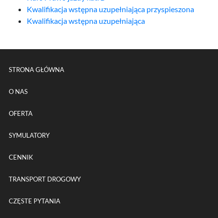
Kwalifikacja wstępna uzupełniająca przyspieszona
Kwalifikacja wstępna uzupełniająca
Menu główne powtórzone na k
STRONA GŁÓWNA
O NAS
OFERTA
SYMULATORY
CENNIK
TRANSPORT DROGOWY
CZĘSTE PYTANIA