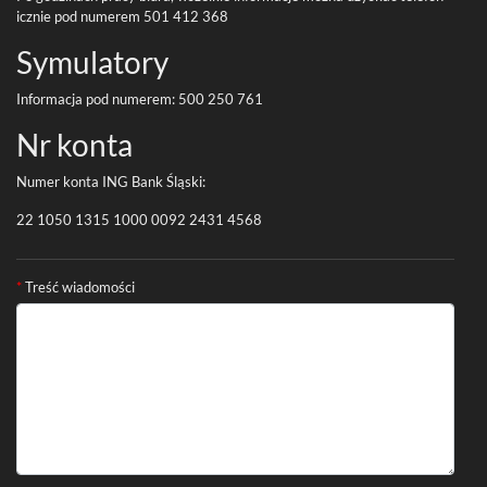
icznie pod numerem
501
412
368
Symu­la­tory
Infor­ma­cja pod numerem:
500
250
761
Nr konta
Numer konta
ING
Bank Śląski:
22
1050
1315
1000
0092
2431
4568
Formularz kontaktowy
*
Treść wiadomości