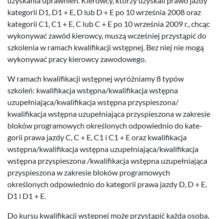
uzyska­nia uprawnień. Kierowcy, którzy uzyskali prawo jazdy
kat­e­gorii
D
1
,
D
1
+ E, D lub D + E po
10
wrześ­nia
2008
oraz
kat­e­gorii
C
1
,
C
1
+ E, C lub C + E po
10
wrześ­nia
2009
r., chcąc
wykony­wać zawód kierowcy, muszą wcześniej przys­tąpić do
szkole­nia w ramach kwal­i­fikacji wstęp­nej. Bez niej nie mogą
wykony­wać pracy kierowcy zawodowego.
W ramach kwal­i­fikacji wstęp­nej wyróż­ni­amy
8
typów
szkoleń: kwal­i­fikacja wstępna/​kwalifikacja wstępna
uzupełniająca/​kwalifikacja wstępna przyspieszona/​
kwalifikacja wstępna uzu­peł­ni­a­jąca przyspies­zona w zakre­sie
bloków pro­gramowych określonych odpowied­nio do kat­e­
gorii prawa jazdy C, C + E,
C
1
i
C
1
+ E oraz kwal­i­fikacja
wstępna/​kwalifikacja wstępna uzupełniająca/​kwalifikacja
wstępna przyspies­zona /​kwalifikacja wstępna uzu­peł­ni­a­jąca
przyspies­zona w zakre­sie bloków pro­gramowych
określonych odpowied­nio do kat­e­gorii prawa jazdy D, D + E,
D
1
i
D
1
+ E.
Do kursu kwal­i­fikacji wstęp­nej może przys­tąpić każda osoba,