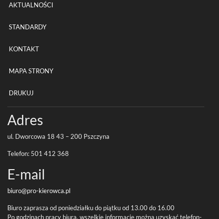
AKTUALNOŚCI
STANDARDY
KONTAKT
MAPA STRONY
DRUKUJ
Adres
ul. Dwor­cowa
18
43
–
200
Pszczyna
Tele­fon:
501
412
368
E-​mail
biuro@pro-
kierowca.pl
Biuro zaprasza od poniedzi­ałku do piątku od
13
.
00
do
16
.
00
Po godz­i­nach pracy biura, wszelkie infor­ma­cje można uzyskać tele­fon­