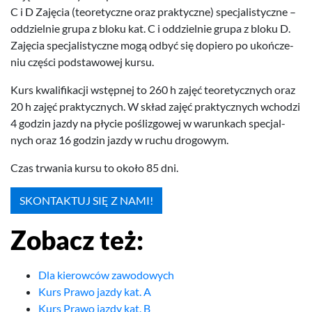
C i D Zaję­cia (teo­re­ty­czne oraz prak­ty­czne) spec­jal­isty­czne –
odd­ziel­nie grupa z bloku kat. C i odd­ziel­nie grupa z bloku D.
Zaję­cia spec­jal­isty­czne mogą odbyć się dopiero po ukończe­
niu części pod­sta­wowej kursu.
Kurs kwal­i­fikacji wstęp­nej to
260
h zajęć teo­re­ty­cznych oraz
20
h zajęć prak­ty­cznych. W skład zajęć prak­ty­cznych wchodzi
4
godzin jazdy na pły­cie pośl­iz­gowej w warunk­ach spec­jal­
nych oraz
16
godzin jazdy w ruchu drogowym.
Czas trwa­nia kursu to około
85
dni.
SKON­TAK­TUJ SIĘ Z NAMI!
Zobacz też:
Dla kierowców zawodowych
Kurs Prawo jazdy kat. A
Kurs Prawo jazdy kat. B