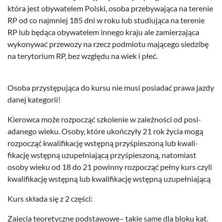
która jest oby­wa­telem Pol­ski, osoba prze­by­wa­jąca na tere­nie
RP
od co najm­niej
185
dni w roku lub studi­u­jąca na tere­nie
RP
lub będąca oby­wa­telem innego kraju ale zamierza­jąca
wykony­wać prze­wozy na rzecz pod­miotu mającego siedz­ibę
na tery­to­rium
RP
, bez względu na wiek i płeć.
Osoba przys­tępu­jąca do kursu nie musi posi­adać prawa jazdy
danej kategorii!
Kierowca może rozpocząć szkole­nie w zależności od posi­
adanego wieku. Osoby, które ukończyły
21
rok życia mogą
rozpocząć kwal­i­fikację wstępną przyśpies­zoną lub kwal­i­
fikację wstępną uzu­peł­ni­a­jącą przyśpies­zoną, nato­mi­ast
osoby wieku od
18
do
21
powinny rozpocząć pełny kurs czyli
kwal­i­fikację wstępną lub kwal­i­fikację wstępną uzupełniającą
Kurs składa się z
2
części:
Zaję­cia teo­re­ty­czne pod­sta­wowe– takie same dla bloku kat.