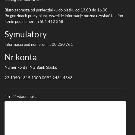
Biuro zaprasza od poniedzi­ałku do piątku od
13
.
00
do
16
.
00
Po godz­i­nach pracy biura, wszelkie infor­ma­cje można uzyskać tele­fon­
icznie pod numerem
501
412
368
Symu­la­tory
Infor­ma­cja pod numerem:
500
250
761
Nr konta
Numer konta
ING
Bank Śląski:
22
1050
1315
1000
0092
2431
4568
Formularz kontaktowy
*
Treść wiadomości