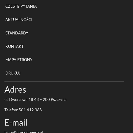
CZĘSTE PYTANIA
AKTUALNOŚCI
STANDARDY
KONTAKT
MAPA STRONY
DRUKUJ
Adres
ul. Dwor­cowa
18
43
–
200
Pszczyna
Tele­fon:
501
412
368
E-​mail
biuro@pro-
kierowca.pl