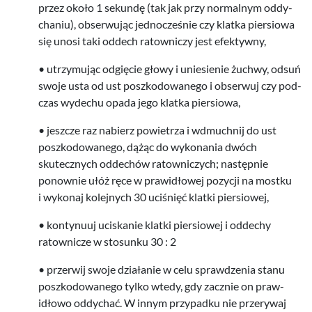
przez około
1
sekundę (tak jak przy nor­mal­nym odd­y­
cha­niu), obser­wu­jąc jed­nocześnie czy klatka pier­siowa
się unosi taki odd­ech ratown­iczy jest efektywny,
• utrzy­mu­jąc odg­ię­cie głowy i uniesie­nie żuchwy, odsuń
swoje usta od ust poszkodowanego i obser­wuj czy pod­
czas wydechu opada jego klatka piersiowa,
• jeszcze raz nabierz powi­etrza i wdmuch­nij do ust
poszkodowanego, dążąc do wyko­na­nia dwóch
skutecznych odd­echów ratown­iczych; następ­nie
ponownie ułóż ręce w praw­idłowej pozy­cji na mostku
i wykonaj kole­jnych
30
uciśnięć klatki piersiowej,
• kon­tynuuj uciskanie klatki pier­siowej i odd­echy
ratown­icze w sto­sunku
30
:
2
• prz­er­wij swoje dzi­ałanie w celu sprawdzenia stanu
poszkodowanego tylko wtedy, gdy zacznie on praw­
idłowo odd­y­chać. W innym przy­padku nie prz­ery­waj