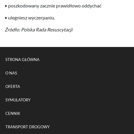
• poszkodowany zacznie praw­idłowo oddychać
• uleg­niesz wyczerpaniu.
Źródło: Pol­ska Rada Resuscytacji
Menu główne powtórzone na k
STRONA GŁÓWNA
O NAS
OFERTA
SYMULATORY
CENNIK
TRANSPORT DROGOWY