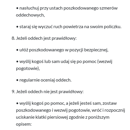
• nasłuchuj przy ustach poszkodowanego szmerów
oddechowych,
• staraj się wyczuć ruch powi­etrza na swoim policzku.
Jeżeli odd­ech jest prawidłowy:
• ułóż poszkodowanego w pozy­cji bezpiecznej,
• wyślij kogoś lub sam udaj się po pomoc (wezwij
pogotowie),
• reg­u­larnie oce­niaj oddech.
Jeżeli odd­ech nie jest prawidłowy:
• wyślij kogoś po pomoc, a jeżeli jesteś sam, zostaw
poszkodowanego i wezwij pogo­towie, wróć i rozpocznij
uciskanie klatki pier­siowej zgod­nie z poniższym
opisem: