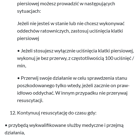
pier­siowej możesz prowadzić w następu­ją­cych
sytuacjach:
Jeżeli nie jesteś w stanie lub nie chcesz wykony­wać
odd­echów ratown­iczych, zas­to­suj uciśnię­cia klatki
piersiowej
• Jeżeli sto­su­jesz wyłącznie uciśnię­cia klatki pier­siowej,
wykonuj je bez prz­erwy, z częs­totli­woś­cią
100
uciśnięć /​
min,
• Prz­er­wij swoje dzi­ałanie w celu sprawdzenia stanu
poszkodowanego tylko wtedy, jeżeli zacznie on praw­
idłowo odd­y­chać. W innym przy­padku nie prz­ery­waj
resuscytacji.
Kon­tynuuj resus­cy­tację do czasu gdy:
• przy­będą wyk­wal­i­fikowane służby medy­czne i prze­jmą
działania,