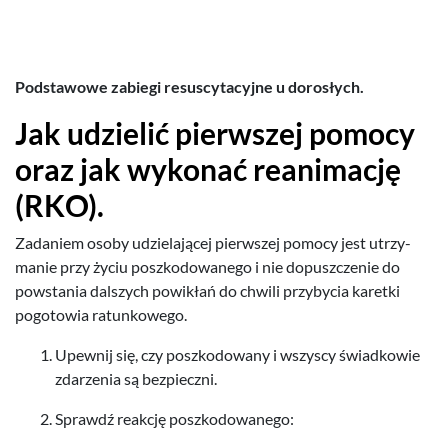
Pod­sta­wowe zabiegi resus­cy­ta­cyjne u dorosłych.
Jak udzielić pier­wszej pomocy
oraz jak wykonać rean­i­mację
(
RKO
).
Zadaniem osoby udziela­jącej pier­wszej pomocy jest utrzy­
manie przy życiu poszkodowanego i nie dopuszcze­nie do
pow­sta­nia dal­szych powikłań do chwili przy­by­cia karetki
pogo­towia ratunkowego.
Upewnij się, czy poszkodowany i wszyscy świad­kowie
zdarzenia są bezpieczni.
Sprawdź reakcję poszkodowanego: