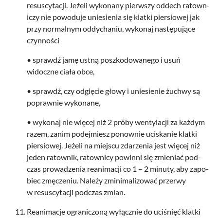
resus­cy­tacji. Jeżeli wyko­nany pier­wszy odd­ech ratown­
iczy nie powoduje uniesienia się klatki pier­siowej jak
przy nor­mal­nym odd­y­cha­niu, wykonaj następu­jące
czynności
• sprawdź jamę ustną poszkodowanego i usuń
widoczne ciała obce,
• sprawdź, czy odg­ię­cie głowy i uniesie­nie żuchwy są
poprawnie wykonane,
• wykonaj nie więcej niż
2
próby wenty­lacji za każdym
razem, zanim pode­jmiesz ponownie uciskanie klatki
pier­siowej. Jeżeli na miejscu zdarzenia jest więcej niż
jeden ratownik, ratown­icy powinni się zmieniać pod­
czas prowadzenia rean­i­macji co
1
–
2
min­uty, aby zapo­
biec zmęcze­niu. Należy zmin­i­mal­i­zować prz­erwy
w resus­cy­tacji pod­czas zmian.
Rean­i­macje ogranic­zoną wyłącznie do uciśnięć klatki