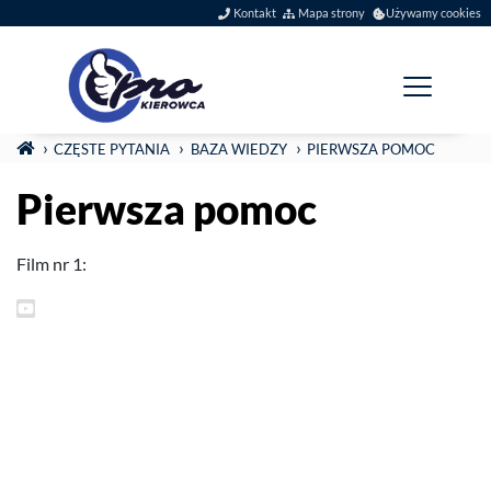
Szybkie menu
Kontakt
Mapa strony
Używamy cookies
Menu główne
Jesteś tutaj:
STRONA GŁÓWNA
CZĘSTE PYTANIA
BAZA WIEDZY
PIER­WSZA POMOC
Pier­wsza pomoc
Film nr
1
: