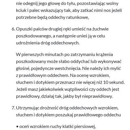
nie odeg­nij jego głowę do tyłu, pozostaw­ia­jąc wolny
kciuk i palec wskazu­jący tak, aby zatkać nimi nos jeżeli
potrzebne będą odd­echy ratunkowe,
Opuszki pal­ców drugiej ręki umieść na żuch­wie
poszkodowanego, a następ­nie unieś ją w celu
udrożnienia dróg oddechowych.
W pier­wszych min­u­tach po zatrzy­ma­niu krąże­nia
poszkodowany może słabo odd­y­chać lub wykony­wać
głośné, poje­dyncze westch­nię­cia. Nie należy ich mylić
z praw­idłowym odd­echem. Na ocenę wzrok­iem,
słuchem i dotykiem przez­nacz nie więcej niż
10
sekund.
Jeżeli masz jakiekol­wiek wąt­pli­wości czy odd­ech jest
praw­idłowy, dzi­ałaj tak, jakby był nieprawidłowy.
Utrzy­mu­jąc drożność dróg odd­e­chowych wzrok­iem,
słuchem i dotykiem poszukaj praw­idłowego oddechu
• oceń wzrok­iem ruchy klatki piersiowej,