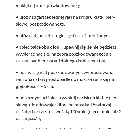
• uklęknij obok poszkodowanego,
• ułóż nadgarstek jed­nej ręki na środku klatki pier­
siowej poszkodowanego,
• ułóż nadgarstek drugiej ręki na już położonym,
• spleć palce obu dłoni i upewnij się, że nie będziesz
wywierać nacisku na żebra poszkodowanego; nie
uciskaj nad­brzusza ani dol­nego końca mostka,
• pochyl się nad poszkodowanym, wypros­towane
ramiona ustaw prostopa­dle do mostka i uciskaj na
głębokość
4
–
5
cm,
• po każdym uciśnię­ciu zwol­nij nacisk na klatkę pier­
siową, nie odry­wa­jąc dłoni od mostka. Pow­tarzaj
uciśnię­cia z częs­totli­woś­cią
100
/​min (nieco mniej niż
2
uciśnięcia/​s),