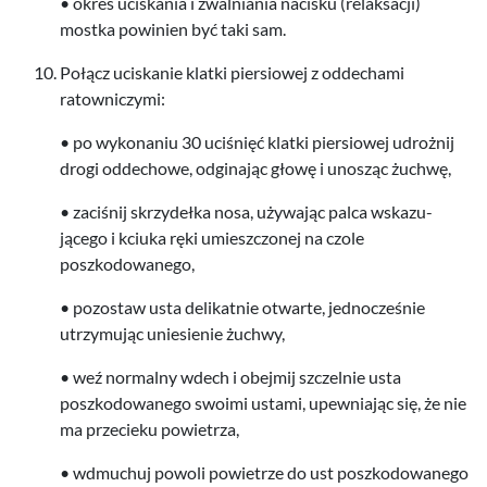
• okres uciska­nia i zwal­ni­a­nia nacisku (relak­sacji)
mostka powinien być taki sam.
Połącz uciskanie klatki pier­siowej z odd­echami
ratowniczymi:
• po wyko­na­niu
30
uciśnięć klatki pier­siowej udrożnij
drogi odd­e­chowe, odg­i­na­jąc głowę i unosząc żuchwę,
• zaciśnij skrzy­dełka nosa, uży­wa­jąc palca wskazu­
jącego i kciuka ręki umieszc­zonej na czole
poszkodowanego,
• pozostaw usta delikat­nie otwarte, jed­nocześnie
utrzy­mu­jąc uniesie­nie żuchwy,
• weź nor­malny wdech i obe­jmij szczel­nie usta
poszkodowanego swoimi ustami, upew­ni­a­jąc się, że nie
ma prze­cieku powietrza,
• wdmuchuj powoli powi­etrze do ust poszkodowanego