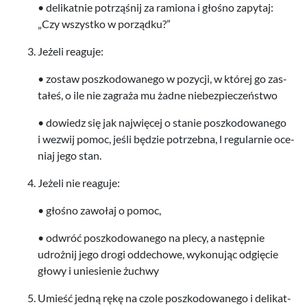
• delikat­nie potrząśnij za ramiona i głośno zapy­taj:
„Czy wszys­tko w porządku?”
Jeżeli reaguje:
• zostaw poszkodowanego w pozy­cji, w której go zas­
tałeś, o ile nie zagraża mu żadne niebezpieczeństwo
• dowiedz się jak najwięcej o stanie poszkodowanego
i wezwij pomoc, jeśli będzie potrzebna, l reg­u­larnie oce­
niaj jego stan.
Jeżeli nie reaguje:
• głośno zawołaj o pomoc,
• odwróć poszkodowanego na plecy, a następ­nie
udrożnij jego drogi odd­e­chowe, wykonu­jąc odg­ię­cie
głowy i uniesie­nie żuchwy
Umieść jedną rękę na czole poszkodowanego i delikat­