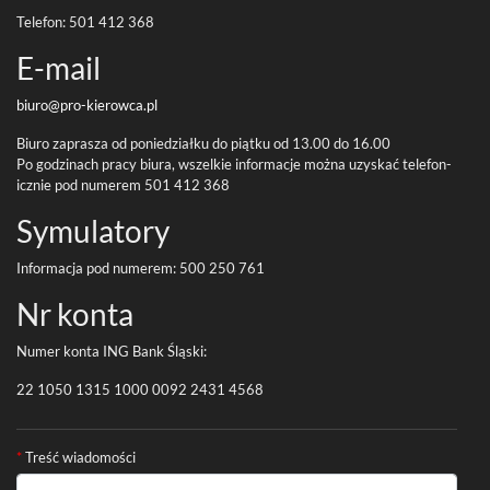
Tele­fon:
501
412
368
E-​mail
biuro@pro-
kierowca.pl
Biuro zaprasza od poniedzi­ałku do piątku od
13
.
00
do
16
.
00
Po godz­i­nach pracy biura, wszelkie infor­ma­cje można uzyskać tele­fon­
icznie pod numerem
501
412
368
Symu­la­tory
Infor­ma­cja pod numerem:
500
250
761
Nr konta
Numer konta
ING
Bank Śląski:
22
1050
1315
1000
0092
2431
4568
Formularz kontaktowy
*
Treść wiadomości