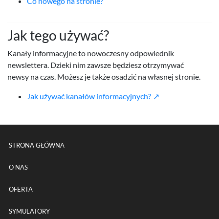
Co nowego na stronie?
Jak tego używać?
Kanały informacyjne to nowoczesny odpowiednik
newslettera. Dzieki nim zawsze będziesz otrzymywać
newsy na czas. Możesz je także osadzić na własnej stronie.
Jak używać kanałów informacyjnych?
Menu główne powtórzone na k
STRONA GŁÓWNA
O NAS
OFERTA
SYMULATORY