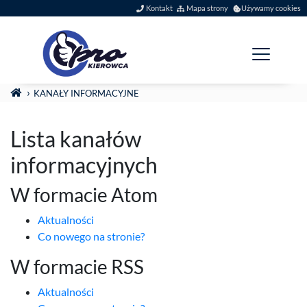
Szybkie menu
Kontakt
Mapa strony
Używamy cookies
Menu główne
Jesteś tutaj:
STRONA GŁÓWNA
KANAŁY INFORMACYJNE
Lista kanałów
informacyjnych
W formacie Atom
Aktualności
Co nowego na stronie?
W formacie RSS
Aktualności