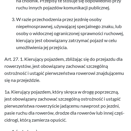
na chod­nik. Przepisy te sto­suje się odpowied­nio przy
ruchu innych pojazdów komu­nikacji publicznej.
W razie prze­chodzenia przez jezd­nię osoby
niepełnosprawnej, uży­wa­jącej spec­jal­nego znaku, lub
osoby o widocznej ogranic­zonej sprawności ruchowej,
kieru­jący jest obow­iązany zatrzy­mać pojazd w celu
umożli­wienia jej przejścia.
Art.
27
.
1
. Kieru­jący pojaz­dem, zbliża­jąc się do prze­jazdu dla
row­erzys­tów, jest obow­iązany zachować szczególną
ostrożność i ustąpić pier­wszeństwa rowerowi zna­j­du­jącemu
się na przejeździe.
1
a. Kieru­jący pojaz­dem, który skręca w drogę poprzeczną,
jest obow­iązany zachować szczególną ostrożność i ustąpić
pier­wszeństwa row­erzyś­cie jadącemu naw­prost po jezdni,
pasie ruchu dla row­erów, drodze dla row­erów lub innej częś­
cidrogi, którą zamierza opuścić.