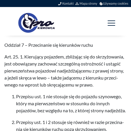
Szybkie menu
Kontakt
Mapa strony
Używamy cookies
Menu główne
Jesteś tutaj:
Przecinanie się kierunkó
Odd­ział
7
– Przeci­nanie się kierunków ruchu
Art.
25
.
1
. Kieru­jący pojaz­dem, zbliża­jąc się do skrzyżowa­nia,
jest obow­iązany zachować szczególną ostrożność i ustąpić
pier­wszeństwa pojaz­dowi nad­jeżdża­jącemu z prawej strony,
a jeżeli skręca w lewo – także jadącemu z kierunku prze­ci­
wnego na wprost lub skrę­ca­jącemu w prawo.
Przepisu ust.
1
nie sto­suje się do pojazdu szynowego,
który ma pier­wszeństwo w sto­sunku do innych
pojazdów, bez względu na to, z której strony nadjeżdża.
Przepisy ust.
1
i
2
sto­suje się również w razie przeci­na­
nia się kierunków ruchu poza skrzyżowaniem.