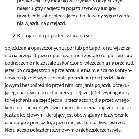
pręd­koś­cią, aby mógł go zatrzy­mać w bez­piecznym
miejscu, gdy nad­jeżdża pojazd szynowy lub gdy
urządze­nie zabez­piecza­jące albo dawany syg­nał zabra­
nia wjazdu na przejazd.
Kieru­jącemu pojaz­dem zabra­nia się:
objeżdża­nia opuszc­zonych zapór lub półza­pór oraz wjeżdża­
nia na prze­jazd, jeżeli opuszczanie ich zostało rozpoczęte lub
pod­nosze­nie nie zostało zakońc­zone; wjeżdża­nia na prze­jazd,
jeżeli po drugiej stronie prze­jazdu nie ma miejsca do kon­tyn­
uowa­nia jazdy; wyprzedza­nia pojazdu na prze­jeździe kole­
jowym i bezpośred­nio przed nim; omi­ja­nia pojazdu oczeku­
jącego na otwar­cie ruchu przez prze­jazd, jeżeli wyma­gałoby
to wjecha­nia na część jezdni przez­nac­zoną dla prze­ci­wnego
kierunku ruchu.
4
. W razie unieru­chomienia pojazdu na prze­
jeździe kole­jowym, kieru­jący jest obow­iązany niezwłocznie
usunąć go z prze­jazdu, a jeżeli nie jest to możliwe, ostrzec
kieru­jącego pojaz­dem szynowym o niebezpieczeństwie.