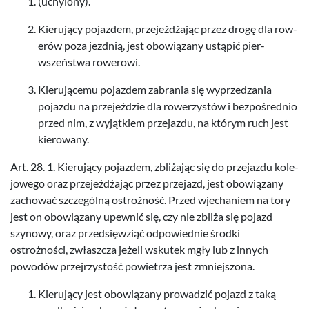
(uchy­lony).
Kieru­jący pojaz­dem, prze­jeżdża­jąc przez drogę dla row­
erów poza jezd­nią, jest obow­iązany ustąpić pier­
wszeństwa rowerowi.
Kieru­jącemu pojaz­dem zabra­nia się wyprzedza­nia
pojazdu na prze­jeździe dla row­erzys­tów i bezpośred­nio
przed nim, z wyjątkiem prze­jazdu, na którym ruch jest
kierowany.
Art.
28
.
1
. Kieru­jący pojaz­dem, zbliża­jąc się do prze­jazdu kole­
jowego oraz prze­jeżdża­jąc przez prze­jazd, jest obow­iązany
zachować szczególną ostrożność. Przed wjechaniem na tory
jest on obow­iązany upewnić się, czy nie zbliża się pojazd
szynowy, oraz przed­sięwz­iąć odpowied­nie środki
ostrożności, zwłaszcza jeżeli wskutek mgły lub z innych
powodów prze­jrzys­tość powi­etrza jest zmniejszona.
Kieru­jący jest obow­iązany prowadzić pojazd z taką