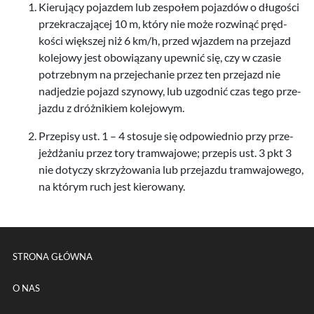
Kieru­jący pojaz­dem lub zespołem pojazdów o dłu­gości
przekracza­jącej
10
m, który nie może rozwinąć pręd­
kości więk­szej niż
6
km/​h, przed wjaz­dem na prze­jazd
kole­jowy jest obow­iązany upewnić się, czy w cza­sie
potrzeb­nym na prze­jechanie przez ten prze­jazd nie
nad­jedzie pojazd szynowy, lub uzgod­nić czas tego prze­
jazdu z dróżnikiem kolejowym.
Przepisy ust.
1
–
4
sto­suje się odpowied­nio przy prze­
jeżdża­niu przez tory tramwa­jowe; przepis ust.
3
pkt
3
nie doty­czy skrzyżowa­nia lub prze­jazdu tramwa­jowego,
na którym ruch jest kierowany.
Menu główne powtórzone na k
STRONA GŁÓWNA
O NAS