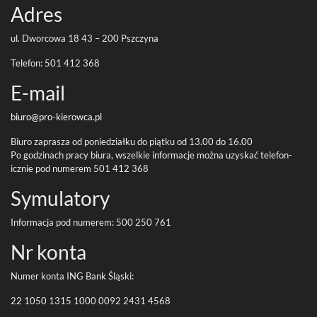
Adres
ul. Dwor­cowa
18
43
–
200
Pszczyna
Tele­fon:
501
412
368
E-​mail
biuro@pro-
kierowca.pl
Biuro zaprasza od poniedzi­ałku do piątku od
13
.
00
do
16
.
00
Po godz­i­nach pracy biura, wszelkie infor­ma­cje można uzyskać tele­fon­
icznie pod numerem
501
412
368
Symu­la­tory
Infor­ma­cja pod numerem:
500
250
761
Nr konta
Numer konta
ING
Bank Śląski:
22
1050
1315
1000
0092
2431
4568