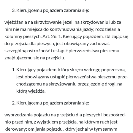
Kieru­jącemu pojaz­dem zabra­nia się:
wjeżdża­nia na skrzyżowanie, jeżeli na skrzyżowa­niu lub za
nim nie ma miejsca do kon­tyn­uowa­nia jazdy; rozdziela­nia
kolumny pieszych. Art.
26
.
1
. Kieru­jący pojaz­dem, zbliża­jąc się
do prze­jś­cia dla pieszych, jest obow­iązany zachować
szczególną ostrożność i ustąpić pier­wszeństwa pieszemu
zna­j­du­jącemu się na przejściu.
Kieru­jący pojaz­dem, który skręca w drogę poprzeczną,
jest obow­iązany ustąpić pier­wszeństwa pieszemu prze­
chodzącemu na skrzyżowa­niu przez jezd­nię drogi, na
którą wjeżdża.
Kieru­jącemu pojaz­dem zabra­nia się:
wyprzedza­nia pojazdu na prze­jś­ciu dla pieszych i bezpośred­
nio przed nim, z wyjątkiem prze­jś­cia, na którym ruch jest
kierowany; omi­ja­nia pojazdu, który jechał w tym samym