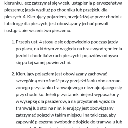
kierunku, lecz zatrzy­mał się w celu ustąpi­enia pier­wszeństwa
pieszemu; jazdy wzdłuż po chod­niku lub prze­jś­ciu dla
pieszych.
4
. Kieru­jący pojaz­dem, prze­jeżdża­jąc przez chod­nik
lub drogę dla pieszych, jest obow­iązany jechać powoli
i ustąpić pier­wszeństwa pieszemu.
Przepis ust.
4
sto­suje się odpowied­nio pod­czas jazdy
po placu, na którym ze względu na brak wyo­dręb­nienia
jezdni i chod­ników ruch pieszych i pojazdów odbywa
się po tej samej powierzchni.
Kieru­jący pojaz­dem jest obow­iązany zachować
szczególną ostrożność przy prze­jeżdża­niu obok oznac­
zonego przys­tanku tramwa­jowego niez­na­j­du­jącego się
przy chod­niku. Jeżeli przys­tanek nie jest wyposażony
w wysepkę dla pasażerów, a na przys­tanek wjeżdża
tramwaj lub stoi na nim, kieru­jący jest obow­iązany
zatrzy­mać pojazd w takim miejscu i na taki czas, aby
zapewnić pieszemu swo­bodne dojś­cie do tramwaju lub